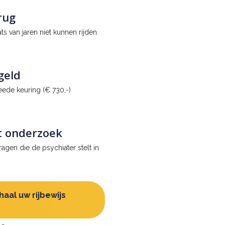
erug
ats van jaren niet kunnen rijden.
geld
ede keuring (€ 730,-)
t onderzoek
agen die de psychiater stelt in
aal uw rijbewijs