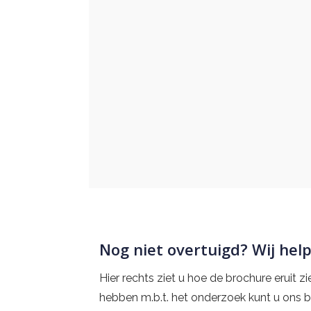
Deze informatiebroc
verwachten maar do
ging mij er voora
Nog niet overtuigd? Wij hel
Hier rechts ziet u hoe de brochure eruit z
hebben m.b.t. het onderzoek kunt u ons b