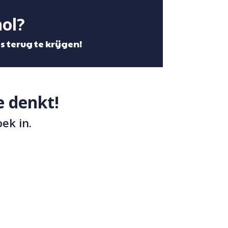
hol?
 terug te krijgen!
e denkt!
ek in.