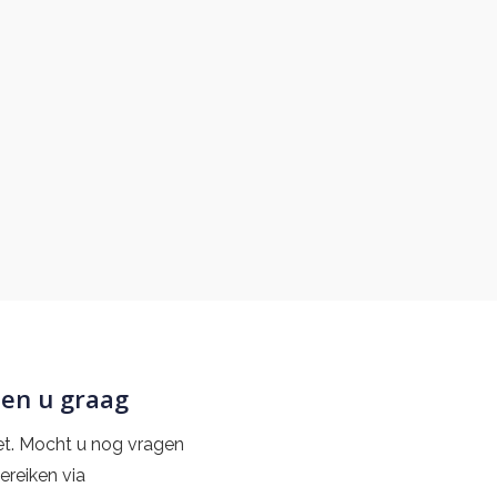
hure heeft mij perfect geholpen. Ik wist tota
ordat ik de vragen wist kon ik mij een beetj
l om dat ik dat niet met een bek vol tanden zo
Peter
pen u graag
iet. Mocht u nog vragen
ereiken via