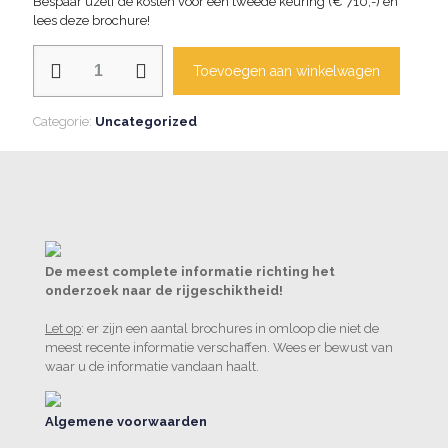
Bespaar uzelf de kosten voor een tweede keuring (€ 710,-) en
lees deze brochure!
Wat
Toevoegen aan winkelwagen
te
doen
bij
Categorie:
Uncategorized
een
onderzoek
naar
de
rijgeschiktheid
aantal
De meest complete informatie richting het
onderzoek naar de rijgeschiktheid!
Let op
: er zijn een aantal brochures in omloop die niet de
meest recente informatie verschaffen. Wees er bewust van
waar u de informatie vandaan haalt.
Algemene voorwaarden