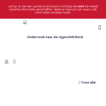
info@magikalrijden.nl
Let op: er zijn een aantal brochures in omloop die
niet
de meest
recente informatie verschaffen. Wees er bewust van waar u de
informatie vandaan haalt.
Contact
Nieuws
Toon alle